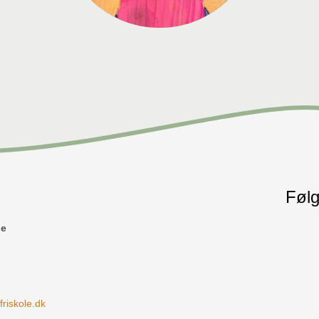
Følg
le
iskole.dk