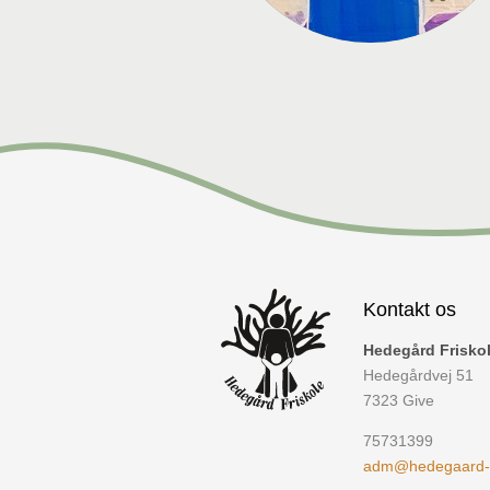
Kontakt os
Hedegård Frisko
Hedegårdvej 51
7323
Give
75731399
adm@hedegaard-fr