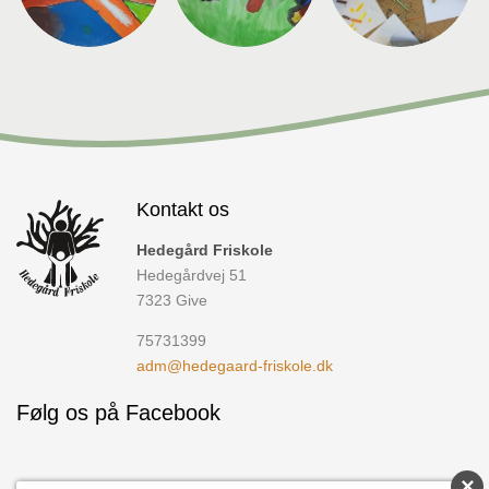
Kontakt os
Hedegård Friskole
Hedegårdvej 51
7323
Give
75731399
adm@hedegaard-friskole.dk
Følg os på Facebook
×