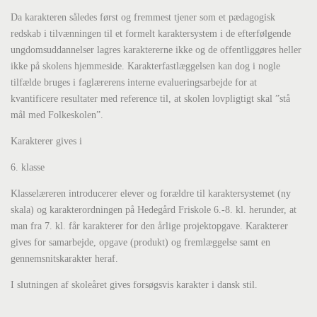
Da karakteren således først og fremmest tjener som et pædagogisk
redskab i tilvænningen til et formelt karaktersystem i de efterfølgende
ungdomsuddannelser lagres karaktererne ikke og de offentliggøres heller
ikke på skolens hjemmeside. Karakterfastlæggelsen kan dog i nogle
tilfælde bruges i faglærerens interne evalueringsarbejde for at
kvantificere resultater med reference til, at skolen lovpligtigt skal ”stå
mål med Folkeskolen”.
Karakterer gives i
6. klasse
Klasselæreren introducerer elever og forældre til karaktersystemet (ny
skala) og karakterordningen på Hedegård Friskole 6.-8. kl. herunder, at
man fra 7. kl. får karakterer for den årlige projektopgave. Karakterer
gives for samarbejde, opgave (produkt) og fremlæggelse samt en
gennemsnitskarakter heraf.
I slutningen af skoleåret gives forsøgsvis karakter i dansk stil.