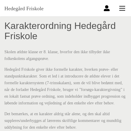
Hedegård Friskole
Karakterordning Hedegård
Friskole
Skolen ældste klasse er 8. klasse, hvorfor den ikke tilbyder ikke
folkeskolens afgangsprøve.
Hedegård Friskole giver ikke formelle karakter, hverken prøve- eller
standpunktskarakter. Som et led i at introducere de ældste elever i det
formelle karaktersystem (7-trinsskalaen), som de vil blive bedømt med,
når de forlader Hedegård Friskole, bruger vi ”forsøgs-karaktergivning” i
en lokalt fastsat prøve ordning, som indeholder indbygget progression og
løbende information og vejledning af den enkelte elev efter behov.
Det bemærkes, at en karakter aldrig står alene, og den skal altid
suppleres/underbygges af lærerens skriftlige kommentarer og mundtlig
uddybning for den enkelte elev efter behov.