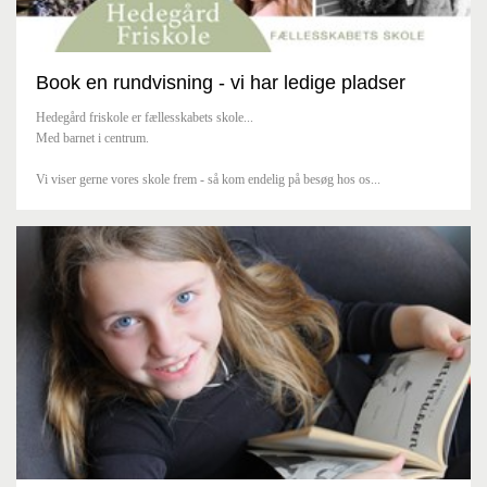
Book en rundvisning
- vi har ledige pladser
Hedegård friskole er fællesskabets skole...
Med barnet i centrum.
Vi viser gerne vores skole frem - så kom endelig på besøg hos os...