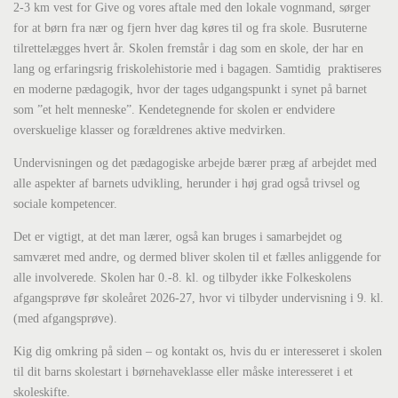
2-3 km vest for Give og vores aftale med den lokale vognmand, sørger
for at børn fra nær og fjern hver dag køres til og fra skole. Busruterne
tilrettelægges hvert år. Skolen fremstår i dag som en skole, der har en
lang og erfaringsrig friskolehistorie med i bagagen. Samtidig praktiseres
en moderne pædagogik, hvor der tages udgangspunkt i synet på barnet
som ”et helt menneske”. Kendetegnende for skolen er endvidere
overskuelige klasser og forældrenes aktive medvirken.
Undervisningen og det pædagogiske arbejde bærer præg af arbejdet med
alle aspekter af barnets udvikling, herunder i høj grad også trivsel og
sociale kompetencer.
Det er vigtigt, at det man lærer, også kan bruges i samarbejdet og
samværet med andre, og dermed bliver skolen til et fælles anliggende for
alle involverede. Skolen har 0.-8. kl. og tilbyder ikke Folkeskolens
afgangsprøve før skoleåret 2026-27, hvor vi tilbyder undervisning i 9. kl.
(med afgangsprøve).
Kig dig omkring på siden – og kontakt os, hvis du er interesseret i skolen
til dit barns skolestart i børnehaveklasse eller måske interesseret i et
skoleskifte.