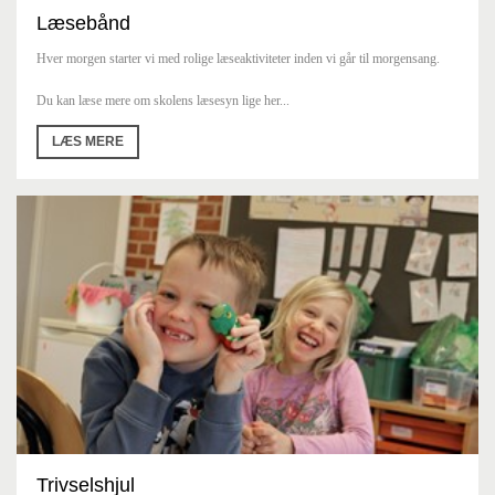
Læsebånd
Hver morgen starter vi med rolige læseaktiviteter inden vi går til morgensang.
Du kan læse mere om skolens læsesyn lige her...
LÆS MERE
Trivselshjul