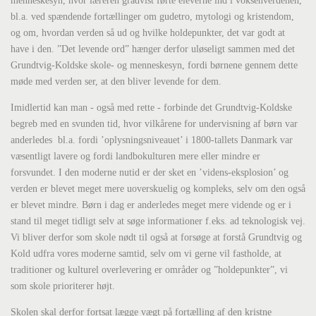
menneskesyn, hvor læreren gradvist førte eleverne ind i voksenverdenen,
bl.a. ved spændende fortællinger om gudetro, mytologi og kristendom,
og om, hvordan verden så ud og hvilke holdepunkter, det var godt at
have i den. ”Det levende ord” hænger derfor uløseligt sammen med det
Grundtvig-Koldske skole- og menneskesyn, fordi børnene gennem dette
møde med verden ser, at den bliver levende for dem.
Imidlertid kan man - også med rette - forbinde det Grundtvig-Koldske
begreb med en svunden tid, hvor vilkårene for undervisning af børn var
anderledes bl.a. fordi ’oplysningsniveauet’ i 1800-tallets Danmark var
væsentligt lavere og fordi landbokulturen mere eller mindre er
forsvundet. I den moderne nutid er der sket en ’videns-eksplosion’ og
verden er blevet meget mere uoverskuelig og kompleks, selv om den også
er blevet mindre. Børn i dag er anderledes meget mere vidende og er i
stand til meget tidligt selv at søge informationer f.eks. ad teknologisk vej.
Vi bliver derfor som skole nødt til også at forsøge at forstå Grundtvig og
Kold udfra vores moderne samtid, selv om vi gerne vil fastholde, at
traditioner og kulturel overlevering er områder og ”holdepunkter”, vi
som skole prioriterer højt.
Skolen skal derfor fortsat lægge vægt på fortælling af den kristne