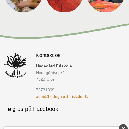
Kontakt os
Hedegård Friskole
Hedegårdvej 51
7323
Give
75731399
adm@hedegaard-friskole.dk
Følg os på Facebook
×