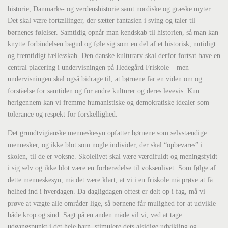
historie, Danmarks- og verdenshistorie samt nordiske og græske myter.
Det skal være fortællinger, der sætter fantasien i sving og taler til
børnenes følelser. Samtidig opnår man kendskab til historien, så man kan
knytte forbindelsen bagud og føle sig som en del af et historisk, nutidigt
og fremtidigt fællesskab. Den danske kulturarv skal derfor fortsat have en
central placering i undervisningen på Hedegård Friskole – men
undervisningen skal også bidrage til, at børnene får en viden om og
forståelse for samtiden og for andre kulturer og deres levevis. Kun
herigennem kan vi fremme humanistiske og demokratiske idealer som
tolerance og respekt for forskellighed.
Det grundtvigianske menneskesyn opfatter børnene som selvstændige
mennesker, og ikke blot som nogle individer, der skal “opbevares” i
skolen, til de er voksne. Skolelivet skal være værdifuldt og meningsfyldt
i sig selv og ikke blot være en forberedelse til voksenlivet. Som følge af
dette menneskesyn, må det være klart, at vi i en friskole må prøve at få
helhed ind i hverdagen. Da dagligdagen oftest er delt op i fag, må vi
prøve at vægte alle områder lige, så børnene får mulighed for at udvikle
både krop og sind. Sagt på en anden måde vil vi, ved at tage
udgangspunkt i det hele barn, stimulere dets alsidige udvikling og