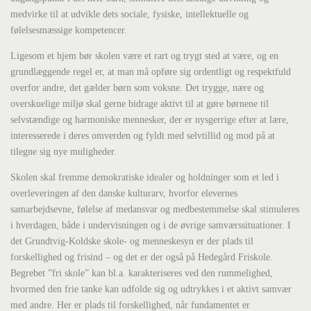
medvirke til at udvikle dets sociale, fysiske, intellektuelle og
følelsesmæssige kompetencer.
Ligesom et hjem bør skolen være et rart og trygt sted at være, og en
grundlæggende regel er, at man må opføre sig ordentligt og respektfuld
overfor andre, det gælder børn som voksne. Det trygge, nære og
overskuelige miljø skal gerne bidrage aktivt til at gøre børnene til
selvstændige og harmoniske mennesker, der er nysgerrige efter at lære,
interesserede i deres omverden og fyldt med selvtillid og mod på at
tilegne sig nye muligheder.
Skolen skal fremme demokratiske idealer og holdninger som et led i
overleveringen af den danske kulturarv, hvorfor elevernes
samarbejdsevne, følelse af medansvar og medbestemmelse skal stimuleres
i hverdagen, både i undervisningen og i de øvrige samværssituationer. I
det Grundtvig-Koldske skole- og menneskesyn er der plads til
forskellighed og frisind – og det er der også på Hedegård Friskole.
Begrebet ”fri skole” kan bl.a. karakteriseres ved den rummelighed,
hvormed den frie tanke kan udfolde sig og udtrykkes i et aktivt samvær
med andre. Her er plads til forskellighed, når fundamentet er