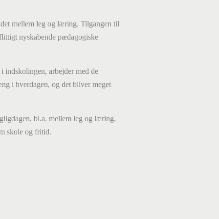
et mellem leg og læring. Tilgangen til
flittigt nyskabende pædagogiske
i indskolingen,
arbe
jder med de
g i hverdagen, og det bliver
meget
agligdagen, bl.a. mellem leg og læring,
 skole og fritid.