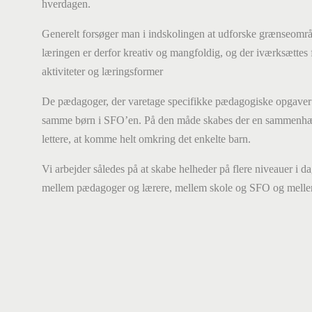
hverdagen
.
Generelt forsøger man i indskolingen at udforske grænseområd
læringen er derfor kreativ og mangfoldig, og der iværksættes
aktiviteter og læringsformer
De pædagoger, der varetage specifikke pædagogiske opgaver 
samme børn i SFO’en. På den måde skabes der en sammenhæn
lettere, at komme
helt
omkring det enkelte barn.
Vi arbejder
således
på at skabe helhed
er
på flere niveauer i d
mellem pædagoger og lærere, mellem skole og SFO
og
mellem