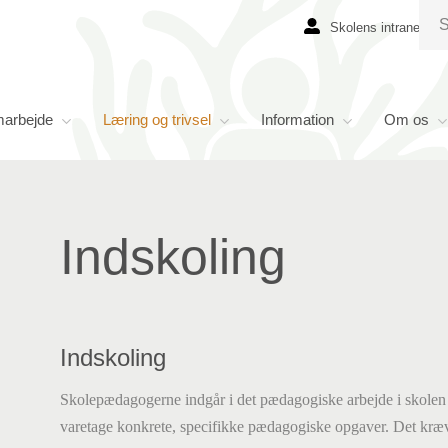
Skolens intranet
marbejde
Læring og trivsel
Information
Om os
Indskoling
Indskoling
Skolepædagogerne indgår i det pædagogiske arbejde i skolen 
varetage
konkrete, specifikke
pædagogiske opgaver. Det kræv