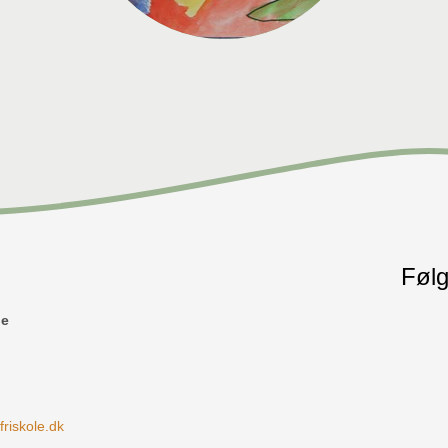
Følg
le
iskole.dk