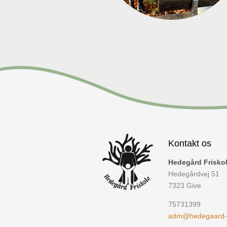
Kontakt os
Hedegård Frisko
Hedegårdvej 51
7323
Give
75731399
adm@hedegaard-fr