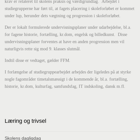
krav er relateret til skolens praksis og værdigrundlag. Arbejdet i
studiegrupperne har ført til, at fagets placering i skoleforløbet er kommet
under lup, herunder dets vægtning og progression i skoleforløbet.
Der er lokalt formulerede undervisningsplaner under udarbejdelse, bl.a.
for fagene historie, fortælling, kr.dom, engelsk og billedkunst. Disse
undervisningsplaner forventes at have en anden progression men vil
naturligvis rette sig mod 9. klasses slutmål.
Indtil disse er vedtaget, gælder FFM.
I forlængelse af studiegruppearbejdet arbejdes der ligeledes på at styrke
nogle fagområder timetalsmæssigt i de kommende år, bl.a. fortælling,
historie, kr.dom, kulturfag, samfundsfag, IT indskoling, dansk m.fl.
Læring og trivsel
Skolens dagligdag