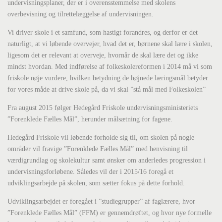
undervisningsplaner, der er i overensstemmelse med skolens
overbevisning og tilrettelæggelse af undervisningen.
Vi driver skole i et samfund, som hastigt forandres, og derfor er det
naturligt, at vi løbende overvejer, hvad det er, børnene skal lære i skolen,
ligesom det er relevant at overveje, hvornår de skal lære det og ikke
mindst hvordan. Med indførelse af folkeskolereformen i 2014 må vi som
friskole nøje vurdere, hvilken betydning de højnede læringsmål betyder
for vores måde at drive skole på, da vi skal ”stå mål med Folkeskolen”
Fra august 2015 følger Hedegård Friskole undervisningsministeriets
”Forenklede Fælles Mål”, herunder målsætning for fagene.
Hedegård Friskole vil løbende forholde sig til, om skolen på nogle
områder vil fravige ”Forenklede Fælles Mål” med henvisning til
værdigrundlag og skolekultur samt ønsker om anderledes progression i
undervisningsforløbene. Således vil der i 2015/16 foregå et
udviklingsarbejde på skolen, som sætter fokus på dette forhold.
Udviklingsarbejdet er foregået i ”studiegrupper” af faglærere, hvor
”Forenklede Fælles Mål” (FFM) er gennemdrøftet, og hvor nye formelle