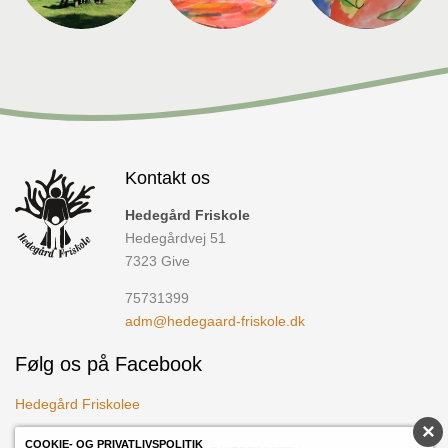
Kontakt os
Hedegård Friskole
Hedegårdvej 51
7323
Give
75731399
adm@hedegaard-friskole.dk
Følg os på Facebook
Hedegård Friskolee
×
COOKIE- OG PRIVATLIVSPOLITIK