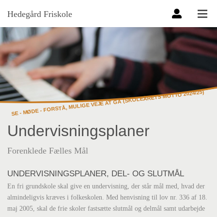
Hedegård Friskole
SE - MØDE - FORSTÅ, MULIGE VEJE AT GÅ (SKOLEÅRETS MOTTO 2024/25)
Undervisningsplaner
Forenklede Fælles Mål
UNDERVISNINGSPLANER, DEL- OG SLUTMÅL
En fri grundskole skal give en undervisning, der står mål med, hvad der
almindeligvis kræves i folkeskolen. Med henvisning til lov nr. 336 af 18.
maj 2005, skal de frie skoler fastsætte slutmål og delmål samt udarbejde