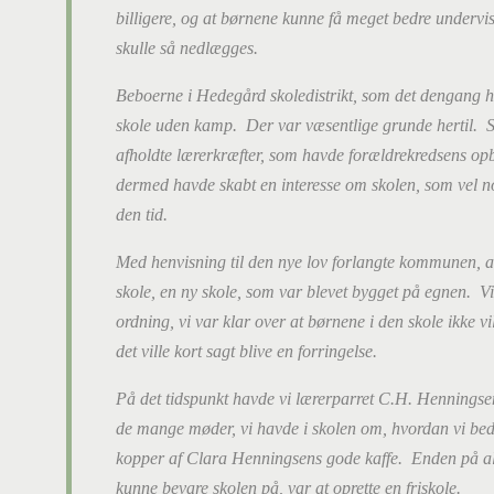
billigere, og at børnene kunne få meget bedre undervi
skulle så nedlægges.
Beboerne i Hedegård skoledistrikt, som det dengang hed
skole uden kamp. Der var væsentlige grunde hertil. Sk
afholdte lærerkræfter, som havde forældrekredsens op
dermed havde skabt en interesse om skolen, som vel no
den tid.
Med henvisning til den nye lov forlangte kommunen, at
skole, en ny skole, som var blevet bygget på egnen. V
ordning, vi var klar over at børnene i den skole ikke vi
det ville kort sagt blive en forringelse.
På det tidspunkt havde vi lærerparret C.H. Henningse
de mange møder, vi havde i skolen om, hvordan vi be
kopper af Clara Henningsens gode kaffe. Enden på al 
kunne bevare skolen på, var at oprette en friskole.