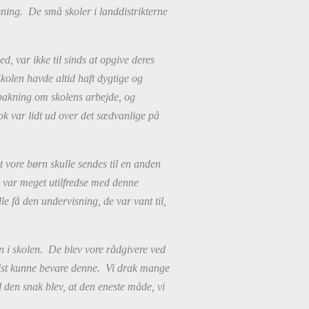
sning. De små skoler i landdistrikterne
, var ikke til sinds at opgive deres
olen havde altid haft dygtige og
bakning om skolens arbejde, og
k var lidt ud over det sædvanlige på
 vore børn skulle sendes til en anden
i var meget utilfredse med denne
lle få den undervisning, de var vant til,
n i skolen. De blev vore rådgivere ved
dst kunne bevare denne. Vi drak mange
den snak blev, at den eneste måde, vi