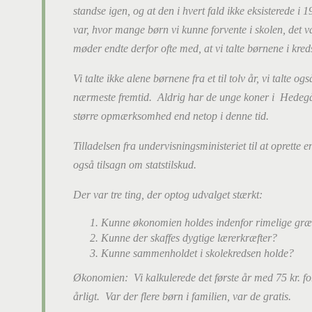
standse igen, og at den i hvert fald ikke eksisterede i
var, hvor mange børn vi kunne forvente i skolen, det 
møder endte derfor ofte med, at vi talte børnene i kre
Vi talte ikke alene børnene fra et til tolv år, vi talte
nærmeste fremtid. Aldrig har de unge koner i Hedegår
større opmærksomhed end netop i denne tid.
Tilladelsen fra undervisningsministeriet til at oprette 
også tilsagn om statstilskud.
Der var tre ting, der optog udvalget stærkt:
Kunne økonomien holdes indenfor rimelige gr
Kunne der skaffes dygtige lærerkræfter?
Kunne sammenholdet i skolekredsen holde?
Økonomien: Vi kalkulerede det første år med 75 kr. for
årligt. Var der flere børn i familien, var de gratis.