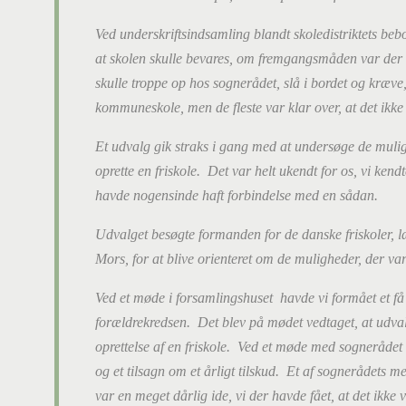
Ved underskriftsindsamling blandt skoledistriktets b
at skolen skulle bevares, om fremgangsmåden var der f
skulle troppe op hos sognerådet, slå i bordet og kræve,
kommuneskole, men de fleste var klar over, at det ikke
Et udvalg gik straks i gang med at undersøge de mulig
oprette en friskole. Det var helt ukendt for os, vi kend
havde nogensinde haft forbindelse med en sådan.
Udvalget besøgte formanden for de danske friskoler, 
Mors, for at blive orienteret om de muligheder, der var 
Ved et møde i forsamlingshuset havde vi formået et få
forældrekredsen. Det blev på mødet vedtaget, at udval
oprettelse af en friskole. Ved et møde med sognerådet
og et tilsagn om et årligt tilskud. Et af sognerådets me
var en meget dårlig ide, vi der havde fået, at det ikke v