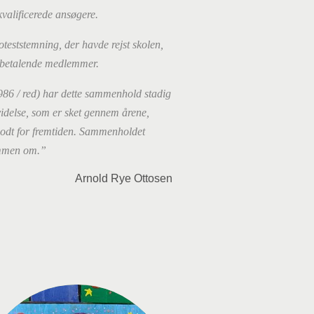
kvalificerede ansøgere.
oteststemning, der havde rejst skolen,
 betalende medlemmer.
986 / red) har dette sammenhold stadig
videlse, som er sket gennem årene,
 godt for fremtiden. Sammenholdet
ammen om.”
Arnold Rye Ottosen