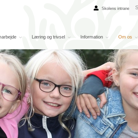
Skolens intranet
marbejde
Læring og trivsel
Information
Om os