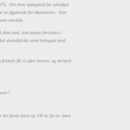
 1975. Det store spørgsmål for udvalget
var jo afgørende for økonomien. Vore
dsens område.
 også dem med, som kunne forventes i
d skoledistrikt været betragtet med
en friskole fik vi uden besvær, og dermed
ænser?
 det første barn og 100 kr. for to børn